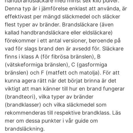
handbrandsläckare med minst sex kilo pulver.
Denna typ är i jämförelse enklast att använda, är
effektivast per mängd släckmedel och släcker
flest typer av bränder. Brandsläckare (även
kallad handbrandsläckare eller eldsläckare)
förekommer i ett antal versioner, beroende på
vad för slags brand den är avsedd för. Släckare
finns i klass A (för fibrösa bränslen), B
(vätskeformiga bränslen), C (gasformiga
bränslen) och F (matfett och matolja). För att
kunna agera rätt när det börjat brinna är det
viktigt att man känner till hur en brand fungerar
(brandteori), vilka typer av bränder
(brandklasser) och vilka släckmedel som
rekommenderas till respektive brandklass. Läs
mer om dessa punkter i vår guide om
brandsläckning.