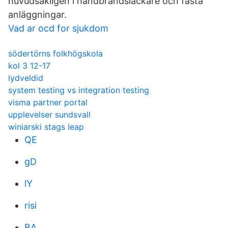
huvudsakligen i handbrandsläckare och fasta
anläggningar.
Vad ar ocd for sjukdom
södertörns folkhögskola
kol 3 12-17
lydveldid
system testing vs integration testing
visma partner portal
upplevelser sundsvall
winiarski stags leap
QE
gD
lY
risi
BA